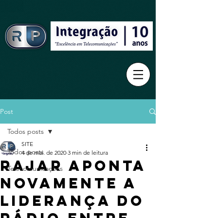
Post
Todos posts
SITE
Todos posts
4 de mai. de 2020
3 min de leitura
RAJAR aponta
Telecomunicações
novamente a
liderança do